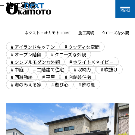
施工実績
MENU
ネクスト・オカモトHOME
施工実績
クローズな外観
# アイランドキッチン
# ウッディな空間
# オープン階段
# クローズな外観
# シンプルモダンな外観
# ホワイト×ネイビー
# 中庭
# ⼆階建て住宅
# 収納力
# 吹抜け
# 回遊動線
# 平屋
# 店舗兼住宅
# 海のみえる家
# 遊び心
# 飾り棚