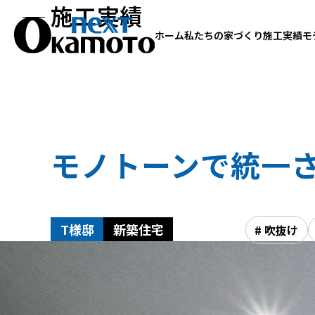
施工実績
ホーム
私たちの家づくり
施工実績
モ
モノトーンで統一
T様邸
新築住宅
# 吹抜け